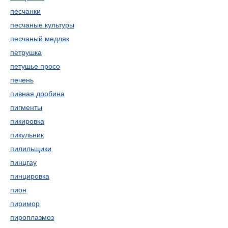
песчанки
песчаные культуры
песчаный медляк
петрушка
петушье просо
печень
пивная дробина
пигменты
пикировка
пикульник
пилильщики
пинцгау
пинцировка
пион
пиримор
пироплазмоз