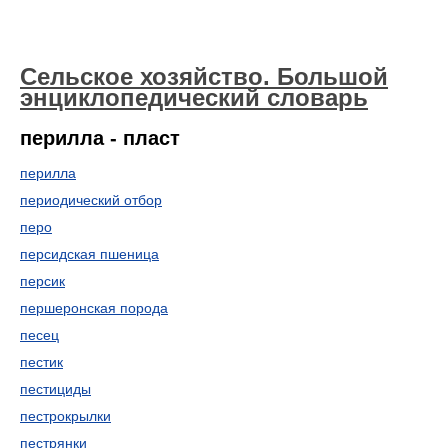
Сельское хозяйство. Большой
энциклопедический словарь
перилла - пласт
перилла
периодический отбор
перо
персидская пшеница
персик
першеронская порода
песец
пестик
пестициды
пестрокрылки
пестрянки